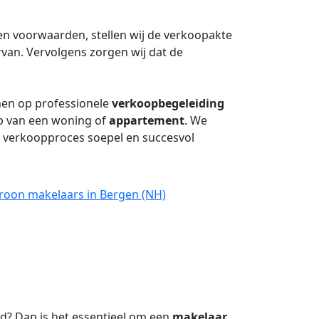
 en voorwaarden, stellen wij de verkoopakte
rvan. Vervolgens zorgen wij dat de
nen op professionele
verkoopbegeleiding
op van een woning of
appartement
. We
et verkoopproces soepel en succesvol
Croon makelaars in Bergen (NH)
? Dan is het essentieel om een
makelaar