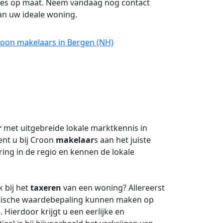
vies op maat. Neem vandaag nog contact
van uw ideale woning.
roon makelaars in Bergen (NH)
r
met uitgebreide lokale marktkennis in
ent u bij Croon
makelaar
s aan het juiste
ing in de regio en kennen de lokale
 bij het
taxeren
van een woning? Allereerst
stische waardebepaling kunnen maken op
 Hierdoor krijgt u een eerlijke en