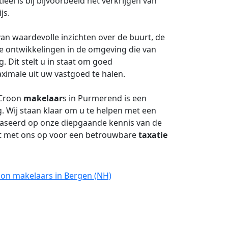
el is bij bijvoorbeeld het verkrijgen van
js.
van waardevolle inzichten over de buurt, de
e ontwikkelingen in de omgeving die van
 Dit stelt u in staat om goed
imale uit uw vastgoed te halen.
 Croon
makelaar
s in Purmerend is een
 Wij staan klaar om u te helpen met een
baseerd op onze diepgaande kennis van de
t met ons op voor een betrouwbare
taxatie
oon makelaars in Bergen (NH)