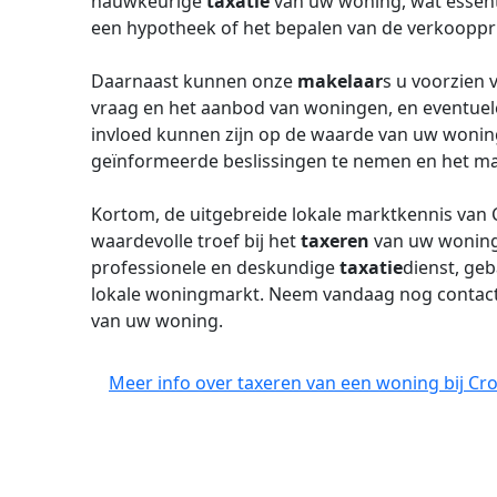
nauwkeurige
taxatie
van uw woning, wat essentie
een hypotheek of het bepalen van de verkooppri
Daarnaast kunnen onze
makelaar
s u voorzien 
vraag en het aanbod van woningen, en eventuel
invloed kunnen zijn op de waarde van uw woning.
geïnformeerde beslissingen te nemen en het max
Kortom, de uitgebreide lokale marktkennis van
waardevolle troef bij het
taxeren
van uw woning.
professionele en deskundige
taxatie
dienst, ge
lokale woningmarkt. Neem vandaag nog contac
van uw woning.
Meer info over taxeren van een woning bij Cr