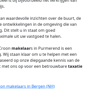
el is bij bijvoorbeeld het verkrijgen van
js.
van waardevolle inzichten over de buurt, de
e ontwikkelingen in de omgeving die van
 Dit stelt u in staat om goed
imale uit uw vastgoed te halen.
 Croon
makelaar
s in Purmerend is een
 Wij staan klaar om u te helpen met een
baseerd op onze diepgaande kennis van de
t met ons op voor een betrouwbare
taxatie
oon makelaars in Bergen (NH)