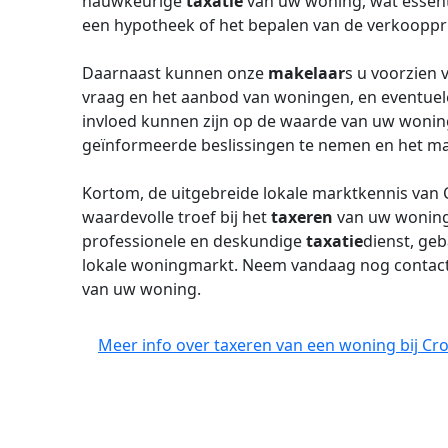
nauwkeurige
taxatie
van uw woning, wat essentie
een hypotheek of het bepalen van de verkooppri
Daarnaast kunnen onze
makelaar
s u voorzien 
vraag en het aanbod van woningen, en eventuel
invloed kunnen zijn op de waarde van uw woning.
geïnformeerde beslissingen te nemen en het max
Kortom, de uitgebreide lokale marktkennis van
waardevolle troef bij het
taxeren
van uw woning.
professionele en deskundige
taxatie
dienst, ge
lokale woningmarkt. Neem vandaag nog contac
van uw woning.
Meer info over taxeren van een woning bij Cr