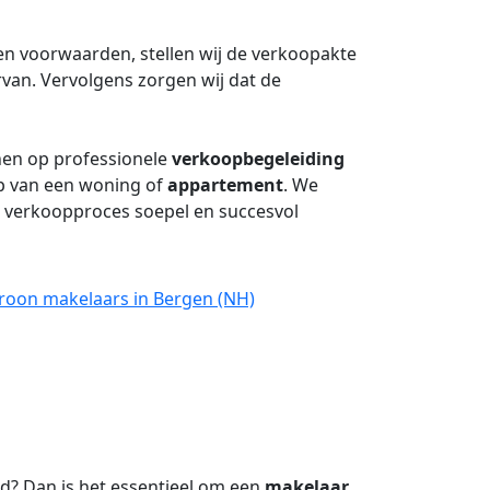
 en voorwaarden, stellen wij de verkoopakte
rvan. Vervolgens zorgen wij dat de
nen op professionele
verkoopbegeleiding
op van een woning of
appartement
. We
et verkoopproces soepel en succesvol
Croon makelaars in Bergen (NH)
? Dan is het essentieel om een
makelaar