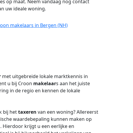
vies op maat. Neem vandaag nog contact
van uw ideale woning.
roon makelaars in Bergen (NH)
r
met uitgebreide lokale marktkennis in
ent u bij Croon
makelaar
s aan het juiste
ing in de regio en kennen de lokale
 bij het
taxeren
van een woning? Allereerst
stische waardebepaling kunnen maken op
 Hierdoor krijgt u een eerlijke en